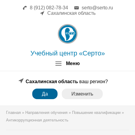
8 (912) 082-78-34
serto@serto.ru
Главная
Сахалинская область
Сведения об образовательной
организации
Повышение квалификации
Профессиональная переподготовка
Форма заявки
Учебный центр «Серто»
Личный кабинет
Меню
Лицензия
Образец удостоверения
Образец диплома
Сахалинская область
ваш регион?
Аттестация поверителей
Да
Изменить
Системы менеджмента
Новости
Реквизиты
Главная
»
Направления обучения
»
Повышение квалификации
»
Координаты
Антикоррупционная деятельность